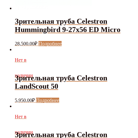
Зрительная труба Celestron
Hummingbird 9-27x56 ED Micro
28,500.00
₽
Подробнее
Нет в
наличии
Зрительная труба Celestron
LandScout 50
5,950.00
₽
Подробнее
Нет в
наличии
Зрительная труба Celestron