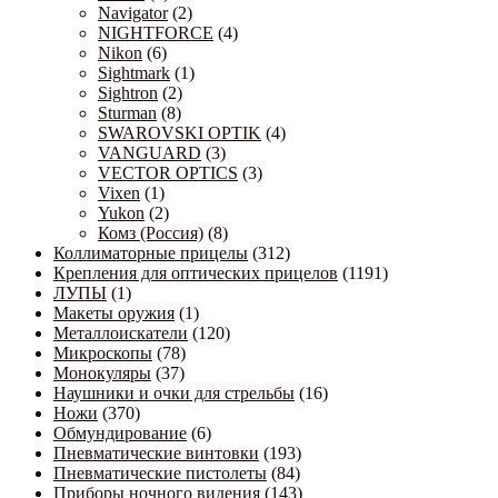
Navigator
(2)
NIGHTFORCE
(4)
Nikon
(6)
Sightmark
(1)
Sightron
(2)
Sturman
(8)
SWAROVSKI OPTIK
(4)
VANGUARD
(3)
VECTOR OPTICS
(3)
Vixen
(1)
Yukon
(2)
Комз (Россия)
(8)
Коллиматорные прицелы
(312)
Крепления для оптических прицелов
(1191)
ЛУПЫ
(1)
Макеты оружия
(1)
Металлоискатели
(120)
Микроскопы
(78)
Монокуляры
(37)
Наушники и очки для стрельбы
(16)
Ножи
(370)
Обмундирование
(6)
Пневматические винтовки
(193)
Пневматические пистолеты
(84)
Приборы ночного видения
(143)