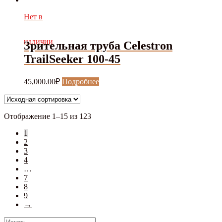
Нет в
наличии
Зрительная труба Celestron
TrailSeeker 100-45
45,000.00
₽
Подробнее
Отображение 1–15 из 123
1
2
3
4
…
7
8
9
→