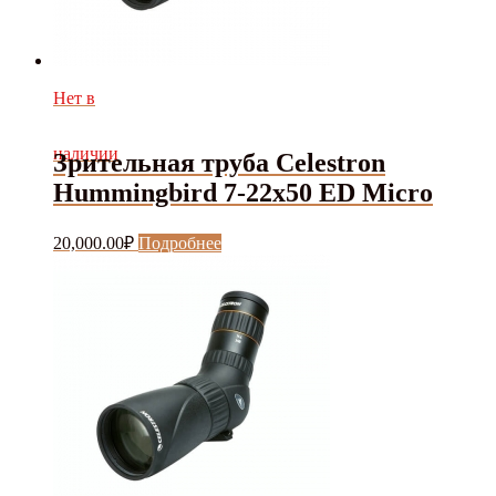
Нет в
наличии
Зрительная труба Celestron
Hummingbird 7-22x50 ED Micro
20,000.00
₽
Подробнее