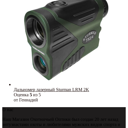
Дальномер лазерный Sturman LRM 2K
Оценка
5
из 5
от Геннадий
О нас
Наш Магазин Охотничьей Оптики был создан 20 лет назад
энтузиастами охоты и любителями мужских видов спорта и