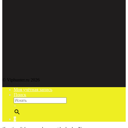
© Viphunter.ru 2026
Моя учётная запись
Поиск
×
0