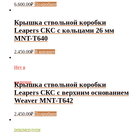
6,600.00
₽
Подробнее
Крышка ствольной коробки
Leapers СКC с кольцами 26 мм
MNT-T640
2,450.00
₽
В корзину
Нет в
наличии
Крышка ствольной коробки
Leapers СКС с верхним основанием
Weaver MNT-T642
2,450.00
₽
Подробнее
рекомендуем