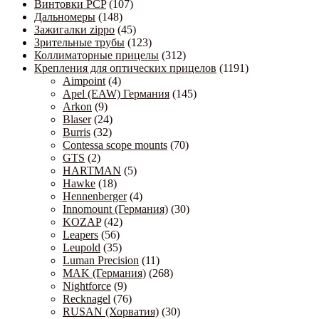
Винтовки PCP
(107)
Дальномеры
(148)
Зажигалки zippo
(45)
Зрительные трубы
(123)
Коллиматорные прицелы
(312)
Крепления для оптических прицелов
(1191)
Aimpoint
(4)
Apel (EAW) Германия
(145)
Arkon
(9)
Blaser
(24)
Burris
(32)
Contessa scope mounts
(70)
GTS
(2)
HARTMAN
(5)
Hawke
(18)
Hennenberger
(4)
Innomount (Германия)
(30)
KOZAP
(42)
Leapers
(56)
Leupold
(35)
Luman Precision
(11)
MAK (Германия)
(268)
Nightforce
(9)
Recknagel
(76)
RUSAN (Хорватия)
(30)