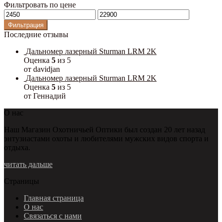
Фильтровать по цене
Минимальная
Максимальная
цена
цена
Фильтрация
Последние отзывы
Дальномер лазерный Sturman LRM 2K
Оценка
5
из 5
от davidjan
Дальномер лазерный Sturman LRM 2K
Оценка
5
из 5
от Геннадий
О нас
Наш Магазин Охотничьей Оптики был создан 20 лет назад
энтузиастами охоты и любителями мужских видов спорта и
отдыха.
читать дальше
Страницы
Главная страница
О нас
Связаться с нами