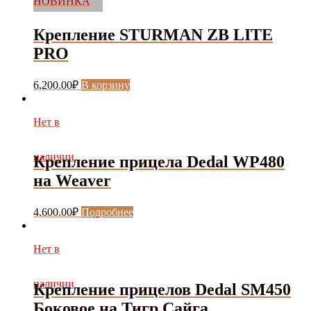
НОВИНКА
Крепление STURMAN ZB LITE
PRO
6,200.00
₽
В корзину
Нет в
наличии
Крепление прицела Dedal WP480
на Weaver
4,600.00
₽
Подробнее
Нет в
наличии
Крепление прицелов Dedal SM450
Боковое на Тигр Сайга