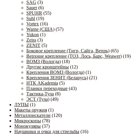
SAG
(3)
Sauer
(6)
SPUHR
(55)
Suhl
(19)
Vortex
(16)
Warne (США)
(57)
Yukon
(1)
Zeiss
(3)
ZENIT
(5)
Боковое крепление (Тигр, Сайга, Вепрь)
(65)
Верхние крепление (ТОЗ, Лось, Барс, Weawer)
(19)
ВОМЗ (Вологда)
(18)
Другие кронштейны
(12)
Крепления ВОМЗ (Вологда)
(1)
Крепления ЗЕНИТ (Беларусь)
(21)
НТК AKademia
(5)
Планки переходные
(43)
Тактика-Тула
(8)
ЭСТ (Тула)
(49)
ЛУПЫ
(1)
Макеты оружия
(1)
Металлоискатели
(120)
Микроскопы
(78)
Монокуляры
(37)
Наушники и очки для стрельбы
(16)