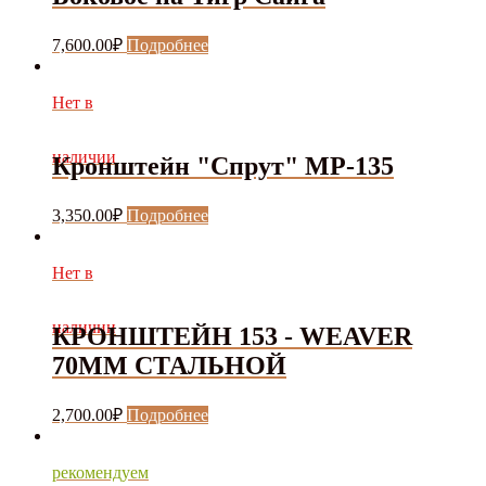
7,600.00
₽
Подробнее
Нет в
наличии
Кронштейн "Спрут" МР-135
3,350.00
₽
Подробнее
Нет в
наличии
КРОНШТЕЙН 153 - WEAVER
70ММ СТАЛЬНОЙ
2,700.00
₽
Подробнее
рекомендуем