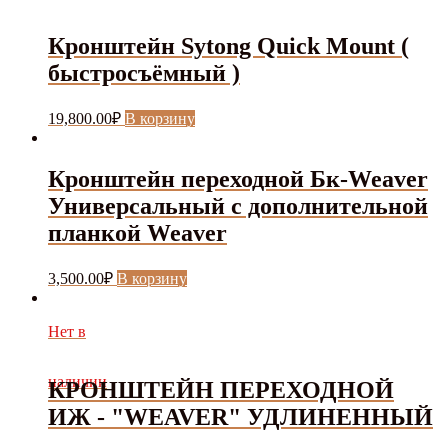
Кронштейн Sytong Quick Mount (
быстросъёмный )
19,800.00
₽
В корзину
Кронштейн переходной Бк-Weaver
Универсальный с дополнительной
планкой Weaver
3,500.00
₽
В корзину
Нет в
наличии
КРОНШТЕЙН ПЕРЕХОДНОЙ
ИЖ - "WEAVER" УДЛИНЕННЫЙ