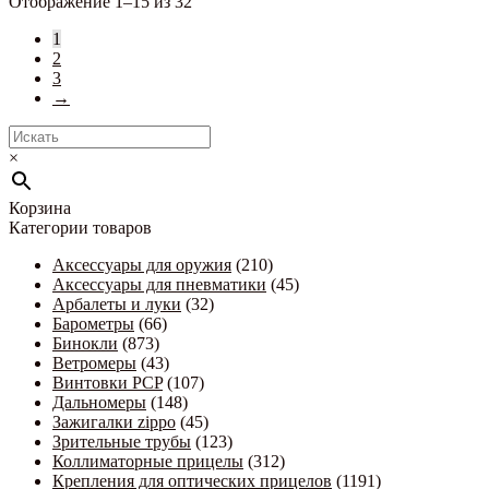
Отображение 1–15 из 32
1
2
3
→
×
Корзина
Категории товаров
Аксессуары для оружия
(210)
Аксессуары для пневматики
(45)
Арбалеты и луки
(32)
Барометры
(66)
Бинокли
(873)
Ветромеры
(43)
Винтовки PCP
(107)
Дальномеры
(148)
Зажигалки zippo
(45)
Зрительные трубы
(123)
Коллиматорные прицелы
(312)
Крепления для оптических прицелов
(1191)