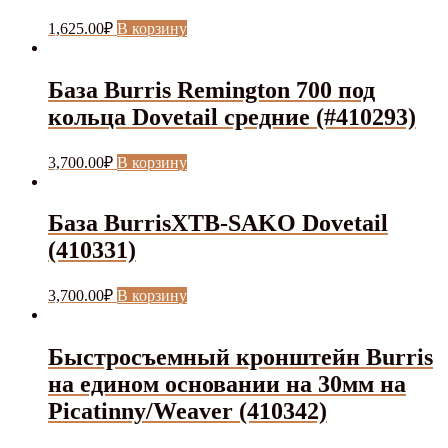
1,625.00
₽
В корзину
База Burris Remington 700 под
кольца Dovetail средние (#410293)
3,700.00
₽
В корзину
База BurrisXTB-SAKO Dovetail
(410331)
3,700.00
₽
В корзину
Быстросъемный кронштейн Burris
на едином основании на 30мм на
Picatinny/Weaver (410342)