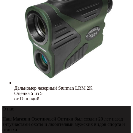
Дальномер лазерный Sturman LRM 2K
Оценка
5
из 5
от Геннадий
О нас
Наш Магазин Охотничьей Оптики был создан 20 лет назад
энтузиастами охоты и любителями мужских видов спорта и
отдыха.