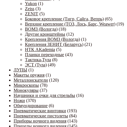
Yukon
(1)
Zeiss
(3)
ZENIT
(5)
Боковое крепление (Тигр, Сайга, Вепрь)
(65)
Верхние крепление (ТОЗ, Лось, Барс, Weawer)
(19)
ВОМЗ (Вологда)
(18)
Другие кронштейны
(12)
Крепления ВОМЗ (Вологда)
(1)
Крепления ЗЕНИТ (Беларусь)
(21)
НТК AKademia
(5)
Планки переходные
(43)
Тактика-Тула
(8)
ЭСТ (Тула)
(49)
ЛУПЫ
(1)
Макеты оружия
(1)
Металлоискатели
(120)
Микроскопы
(78)
Монокуляры
(37)
Наушники и очки для стрельбы
(16)
Ножи
(370)
Обмундирование
(6)
Пневматические винтовки
(193)
Пневматические пистолеты
(84)
Приборы ночного видения
(143)
Прицелы ночного видения
(145)