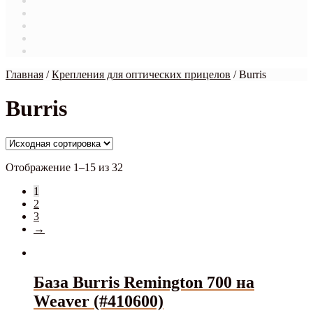
Магазин
Мой аккаунт
О нас
Оформление заказа
Связаться с нами
Главная
/
Крепления для оптических прицелов
/
Burris
Burris
Отображение 1–15 из 32
1
2
3
→
База Burris Remington 700 на
Weaver (#410600)