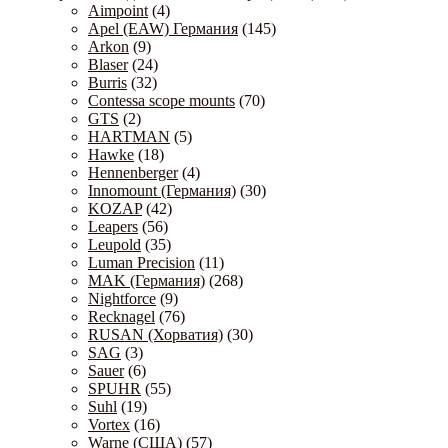
Aimpoint
(4)
Apel (EAW) Германия
(145)
Arkon
(9)
Blaser
(24)
Burris
(32)
Contessa scope mounts
(70)
GTS
(2)
HARTMAN
(5)
Hawke
(18)
Hennenberger
(4)
Innomount (Германия)
(30)
KOZAP
(42)
Leapers
(56)
Leupold
(35)
Luman Precision
(11)
MAK (Германия)
(268)
Nightforce
(9)
Recknagel
(76)
RUSAN (Хорватия)
(30)
SAG
(3)
Sauer
(6)
SPUHR
(55)
Suhl
(19)
Vortex
(16)
Warne (США)
(57)