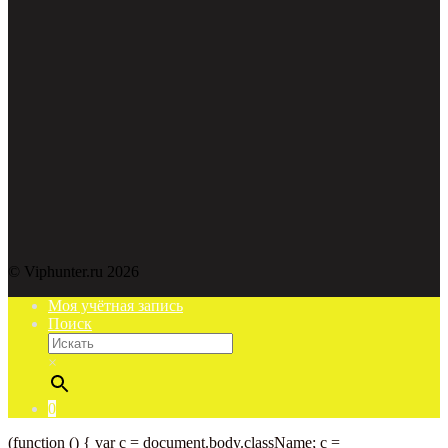
© Viphunter.ru 2026
Моя учётная запись
Поиск
×
0
(function () { var c = document.body.className; c =