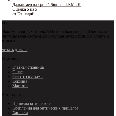
Дальномер лазерный Sturman LRM 2K
Оценка
5
из 5
от Геннадий
О нас
Наш Магазин Охотничьей Оптики был создан 20 лет назад
энтузиастами охоты и любителями мужских видов спорта и
отдыха.
читать дальше
Страницы
Главная страница
О нас
Связаться с нами
Корзина
Магазин
Категории
Прицелы оптические
Крепления для оптических прицелов
Бинокли