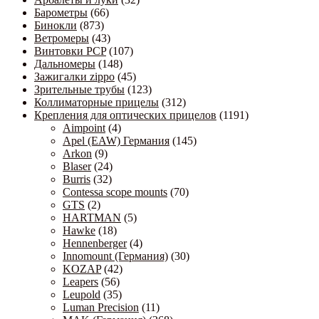
Барометры
(66)
Бинокли
(873)
Ветромеры
(43)
Винтовки PCP
(107)
Дальномеры
(148)
Зажигалки zippo
(45)
Зрительные трубы
(123)
Коллиматорные прицелы
(312)
Крепления для оптических прицелов
(1191)
Aimpoint
(4)
Apel (EAW) Германия
(145)
Arkon
(9)
Blaser
(24)
Burris
(32)
Contessa scope mounts
(70)
GTS
(2)
HARTMAN
(5)
Hawke
(18)
Hennenberger
(4)
Innomount (Германия)
(30)
KOZAP
(42)
Leapers
(56)
Leupold
(35)
Luman Precision
(11)