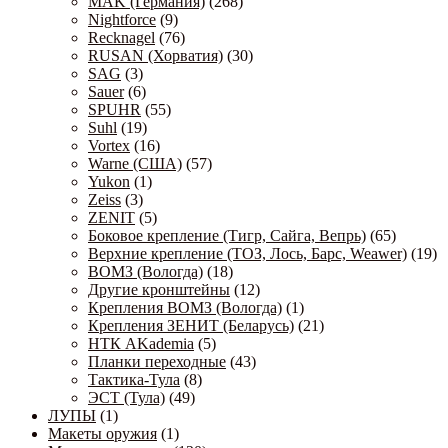
MAK (Германия)
(268)
Nightforce
(9)
Recknagel
(76)
RUSAN (Хорватия)
(30)
SAG
(3)
Sauer
(6)
SPUHR
(55)
Suhl
(19)
Vortex
(16)
Warne (США)
(57)
Yukon
(1)
Zeiss
(3)
ZENIT
(5)
Боковое крепление (Тигр, Сайга, Вепрь)
(65)
Верхние крепление (ТОЗ, Лось, Барс, Weawer)
(19)
ВОМЗ (Вологда)
(18)
Другие кронштейны
(12)
Крепления ВОМЗ (Вологда)
(1)
Крепления ЗЕНИТ (Беларусь)
(21)
НТК AKademia
(5)
Планки переходные
(43)
Тактика-Тула
(8)
ЭСТ (Тула)
(49)
ЛУПЫ
(1)
Макеты оружия
(1)