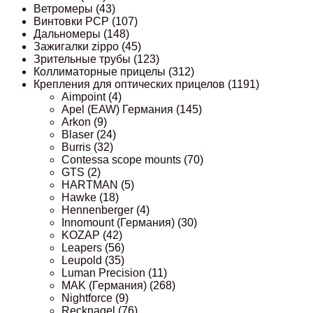
Ветромеры
(43)
Винтовки PCP
(107)
Дальномеры
(148)
Зажигалки zippo
(45)
Зрительные трубы
(123)
Коллиматорные прицелы
(312)
Крепления для оптических прицелов
(1191)
Aimpoint
(4)
Apel (EAW) Германия
(145)
Arkon
(9)
Blaser
(24)
Burris
(32)
Contessa scope mounts
(70)
GTS
(2)
HARTMAN
(5)
Hawke
(18)
Hennenberger
(4)
Innomount (Германия)
(30)
KOZAP
(42)
Leapers
(56)
Leupold
(35)
Luman Precision
(11)
MAK (Германия)
(268)
Nightforce
(9)
Recknagel
(76)