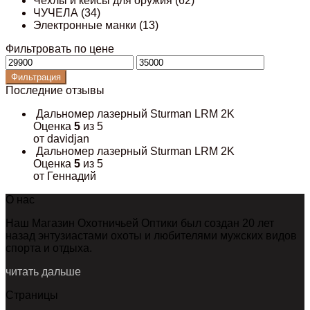
Чехлы и кейсы для оружия
(62)
ЧУЧЕЛА
(34)
Электронные манки
(13)
Фильтровать по цене
Минимальная
Максимальная
цена
цена
Фильтрация
Последние отзывы
Дальномер лазерный Sturman LRM 2K
Оценка
5
из 5
от davidjan
Дальномер лазерный Sturman LRM 2K
Оценка
5
из 5
от Геннадий
О нас
Наш Магазин Охотничьей Оптики был создан 20 лет
назад энтузиастами охоты и любителями мужских видов
спорта и отдыха.
читать дальше
Страницы