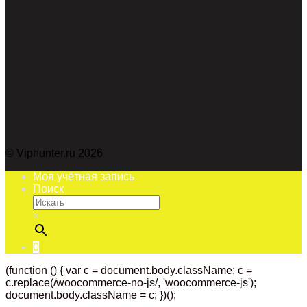
© Viphunter.ru 2026
Моя учётная запись
Поиск
×
0
(function () { var c = document.body.className; c =
c.replace(/woocommerce-no-js/, 'woocommerce-js');
document.body.className = c; })();