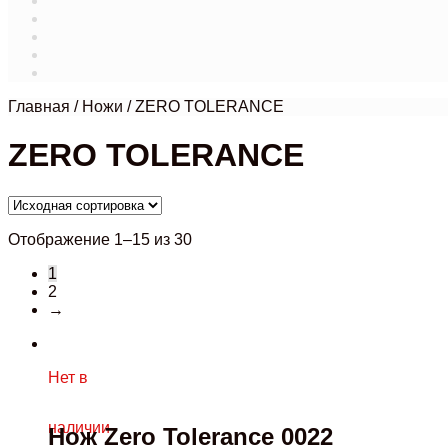
Магазин
Мой аккаунт
О нас
Оформление заказа
Связаться с нами
Главная
/
Ножи
/
ZERO TOLERANCE
ZERO TOLERANCE
Отображение 1–15 из 30
1
2
→
Нет в
наличии
Нож Zero Tolerance 0022