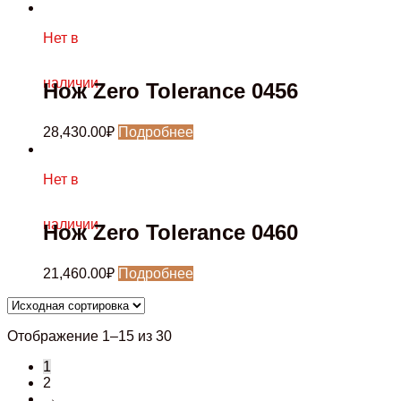
Нет в
наличии
Нож Zero Tolerance 0456
28,430.00
₽
Подробнее
Нет в
наличии
Нож Zero Tolerance 0460
21,460.00
₽
Подробнее
Отображение 1–15 из 30
1
2
→