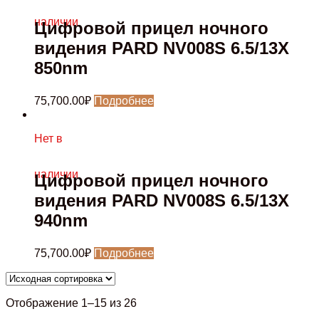
наличии
Цифровой прицел ночного
видения PARD NV008S 6.5/13X
850nm
75,700.00
₽
Подробнее
Нет в
наличии
Цифровой прицел ночного
видения PARD NV008S 6.5/13X
940nm
75,700.00
₽
Подробнее
Отображение 1–15 из 26