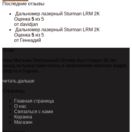
Последние отзывы
Дальномер лазерный Sturman LRM 2K
Оценка
5
из 5
от davidjan
Дальномер лазерный Sturman LRM 2K
Оценка
5
из 5
от Геннадий
О нас
Наш Магазин Охотничьей Оптики был создан 20 лет
назад энтузиастами охоты и любителями мужских видов
спорта и отдыха.
читать дальше
Страницы
Главная страница
О нас
Связаться с нами
Корзина
Магазин