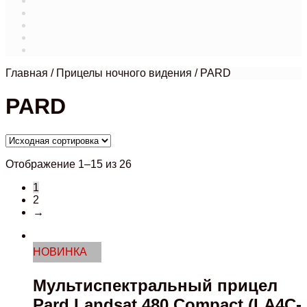
Магазин
Мой аккаунт
О нас
Оформление заказа
Связаться с нами
Главная
/
Прицелы ночного видения
/
PARD
PARD
Отображение 1–15 из 26
1
2
→
НОВИНКА
Мультиспектральный прицел
Pard Landsat 480 Compact (LA4C-