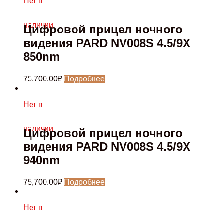
Нет в
наличии
Цифровой прицел ночного
видения PARD NV008S 4.5/9X
850nm
75,700.00
₽
Подробнее
Нет в
наличии
Цифровой прицел ночного
видения PARD NV008S 4.5/9X
940nm
75,700.00
₽
Подробнее
Нет в