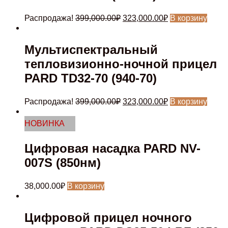
Первоначальная
Текущая
Распродажа!
399,000.00
₽
323,000.00
₽
В корзину
цена
цена:
составляла
323,000.00₽.
399,000.00₽.
Мультиспектральный
тепловизионно-ночной прицел
PARD TD32-70 (940-70)
Первоначальная
Текущая
Распродажа!
399,000.00
₽
323,000.00
₽
В корзину
цена
цена:
составляла
323,000.00₽.
НОВИНКА
399,000.00₽.
Цифровая насадка PARD NV-
007S (850нм)
38,000.00
₽
В корзину
Цифровой прицел ночного