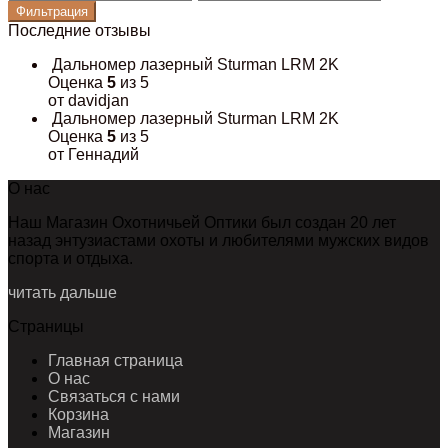
цена
цена
Фильтрация
Последние отзывы
Дальномер лазерный Sturman LRM 2K
Оценка
5
из 5
от davidjan
Дальномер лазерный Sturman LRM 2K
Оценка
5
из 5
от Геннадий
О нас
Наш Магазин Охотничьей Оптики был создан 20 лет
назад энтузиастами охоты и любителями мужских видов
спорта и отдыха.
читать дальше
Страницы
Главная страница
О нас
Связаться с нами
Корзина
Магазин