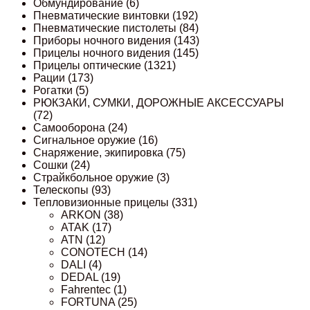
Обмундирование
(6)
Пневматические винтовки
(192)
Пневматические пистолеты
(84)
Приборы ночного видения
(143)
Прицелы ночного видения
(145)
Прицелы оптические
(1321)
Рации
(173)
Рогатки
(5)
РЮКЗАКИ, СУМКИ, ДОРОЖНЫЕ АКСЕССУАРЫ
(72)
Самооборона
(24)
Сигнальное оружие
(16)
Снаряжение, экипировка
(75)
Сошки
(24)
Страйкбольное оружие
(3)
Телескопы
(93)
Тепловизионные прицелы
(331)
ARKON
(38)
ATAK
(17)
ATN
(12)
CONOTECH
(14)
DALI
(4)
DEDAL
(19)
Fahrentec
(1)
FORTUNA
(25)