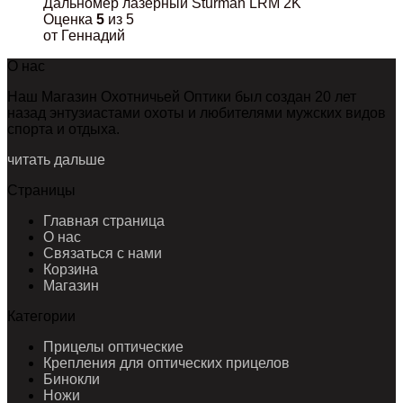
Дальномер лазерный Sturman LRM 2K
Оценка
5
из 5
от Геннадий
О нас
Наш Магазин Охотничьей Оптики был создан 20 лет
назад энтузиастами охоты и любителями мужских видов
спорта и отдыха.
читать дальше
Страницы
Главная страница
О нас
Связаться с нами
Корзина
Магазин
Категории
Прицелы оптические
Крепления для оптических прицелов
Бинокли
Ножи