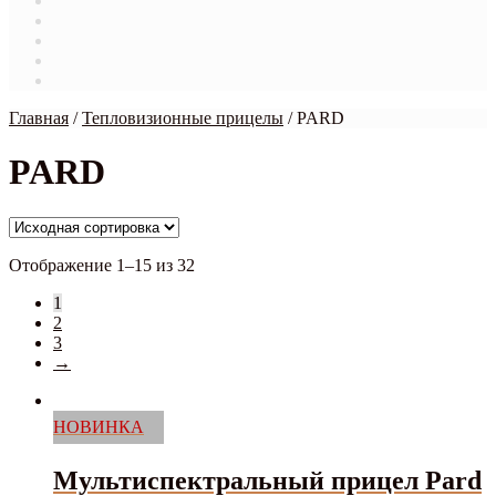
Магазин
Мой аккаунт
О нас
Оформление заказа
Связаться с нами
Главная
/
Тепловизионные прицелы
/
PARD
PARD
Отображение 1–15 из 32
1
2
3
→
НОВИНКА
Мультиспектральный прицел Pard