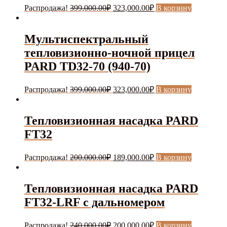
Первоначальная
Текущая
Распродажа!
399,000.00
₽
323,000.00
₽
В корзину
цена
цена:
составляла
323,000.00₽.
399,000.00₽.
Мультиспектральный
тепловизионно-ночной прицел
PARD TD32-70 (940-70)
Первоначальная
Текущая
Распродажа!
399,000.00
₽
323,000.00
₽
В корзину
цена
цена:
составляла
323,000.00₽.
399,000.00₽.
Тепловизионная насадка PARD
FT32
Первоначальная
Текущая
Распродажа!
200,000.00
₽
189,000.00
₽
В корзину
цена
цена:
составляла
189,000.00₽.
200,000.00₽.
Тепловизионная насадка PARD
FT32-LRF с дальномером
Первоначальная
Текущая
Распродажа!
240,000.00
₽
200,000.00
₽
В корзину