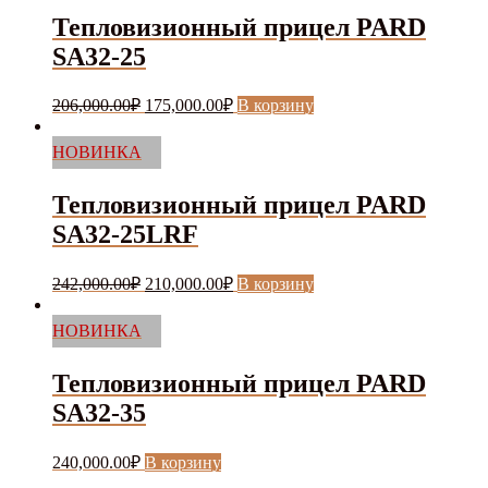
Тепловизионный прицел PARD
SA32-25
Первоначальная
Текущая
206,000.00
₽
175,000.00
₽
В корзину
цена
цена:
составляла
175,000.00₽.
НОВИНКА
206,000.00₽.
Тепловизионный прицел PARD
SA32-25LRF
Первоначальная
Текущая
242,000.00
₽
210,000.00
₽
В корзину
цена
цена:
составляла
210,000.00₽.
НОВИНКА
242,000.00₽.
Тепловизионный прицел PARD
SA32-35
240,000.00
₽
В корзину