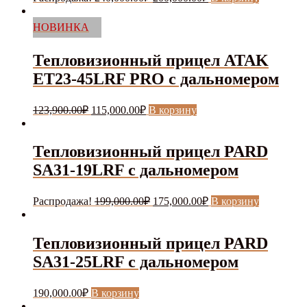
цена
цена:
составляла
200,000.00₽.
НОВИНКА
240,000.00₽.
Тепловизионный прицел ATAK
ET23-45LRF PRO с дальномером
Первоначальная
Текущая
123,900.00
₽
115,000.00
₽
В корзину
цена
цена:
составляла
115,000.00₽.
123,900.00₽.
Тепловизионный прицел PARD
SA31-19LRF с дальномером
Первоначальная
Текущая
Распродажа!
199,000.00
₽
175,000.00
₽
В корзину
цена
цена:
составляла
175,000.00₽.
199,000.00₽.
Тепловизионный прицел PARD
SA31-25LRF с дальномером
190,000.00
₽
В корзину