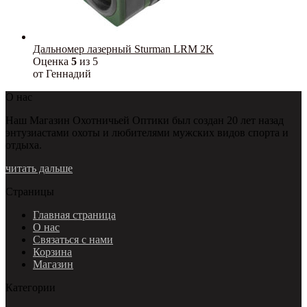
Дальномер лазерный Sturman LRM 2K
Оценка
5
из 5
от Геннадий
О нас
Наш Магазин Охотничьей Оптики был создан 20 лет назад
энтузиастами охоты и любителями мужских видов спорта и
отдыха.
читать дальше
Страницы
Главная страница
О нас
Связаться с нами
Корзина
Магазин
Категории