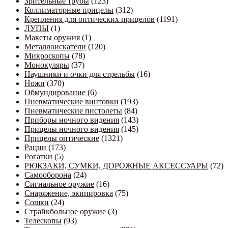
Зрительные трубы
(123)
Коллиматорные прицелы
(312)
Крепления для оптических прицелов
(1191)
ЛУПЫ
(1)
Макеты оружия
(1)
Металлоискатели
(120)
Микроскопы
(78)
Монокуляры
(37)
Наушники и очки для стрельбы
(16)
Ножи
(370)
Обмундирование
(6)
Пневматические винтовки
(193)
Пневматические пистолеты
(84)
Приборы ночного видения
(143)
Прицелы ночного видения
(145)
Прицелы оптические
(1321)
Рации
(173)
Рогатки
(5)
РЮКЗАКИ, СУМКИ, ДОРОЖНЫЕ АКСЕССУАРЫ
(72)
Самооборона
(24)
Сигнальное оружие
(16)
Снаряжение, экипировка
(75)
Сошки
(24)
Страйкбольное оружие
(3)
Телескопы
(93)