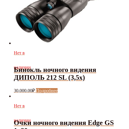
Нет в
наличии
Бинокль ночного видения
ДИПОЛЬ 212 SL (3,5x)
30,000.00
₽
Подробнее
Нет в
наличии
Очки ночного видения Edge GS