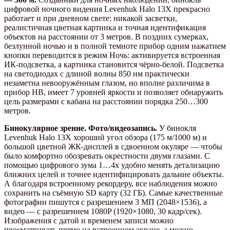
цифровой ночного видения Levenhuk Halo 13X прекрасно
работает и при дневном свете: никакой засветки,
реалистичная цветная картинка и точная идентификация
объектов на расстоянии от 3 метров. В поздних сумерках,
безлунной ночью и в полной темноте прибор одним нажатием
кнопки переводится в режим Ночь: активируется встроенная
ИК-подсветка, а картинка становится чёрно-белой. Подсветка
на светодиодах с длиной волны 850 нм практически
незаметна невооружённым глазом, но вполне различима в
прибор НВ, имеет 7 уровней яркости и позволяет обнаружить
цель размерами с кабана на расстоянии порядка 250…300
метров.
Бинокулярное зрение. Фото/видеозапись.
У бинокля
Levenhuk Halo 13X хороший угол обзора (175 м/1000 м) и
большой цветной ЖК-дисплей в сдвоенном окуляре — чтобы
было комфортно обозревать окрестности двумя глазами. С
помощью цифрового зума 1…4x удобно менять детализацию
ближних целей и точнее идентифицировать дальние объекты.
А благодаря встроенному рекордеру, все наблюдения можно
сохранить на съёмную SD карту (32 ГБ). Самые качественные
фотографии пишутся с разрешением 3 MП (2048×1536), а
видео — с разрешением 1080P (1920×1080, 30 кадр/сек).
Изображения с датой и временем записи можно
просматривать прямо на встроенном экране, а можно