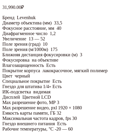
31,990.00
₽
Бренд
Levenhuk
Диаметр объектива (мм)
33,5
Фокусное расстояние, мм
40
Диафрагменное число
1,2
Увеличение
13 — 52
Поле зрения (град)
10
Поле зрения (м/1000м)
175
Ближняя дистанция фокусировки (м)
3
Фокусировка
на объективе
Влагозащищенность
Есть
Покрытие корпуса
лакокрасочное, мягкий полимер
Цвет
черный
Специальное покрытие
Есть
Гнездо для штатива 1/4»
Есть
ИК-подсветка
видимая
Дисплей
Цветной LCD
Max разрешение фото, МР
3
Max разрешение видео, pxl
1920 × 1080
Емкость карты памяти, ГБ
32
Максимальная частота кадров, fps
30
Гнездо внешнего питания
Есть
Рабочие температуры, °С
-20 — 60