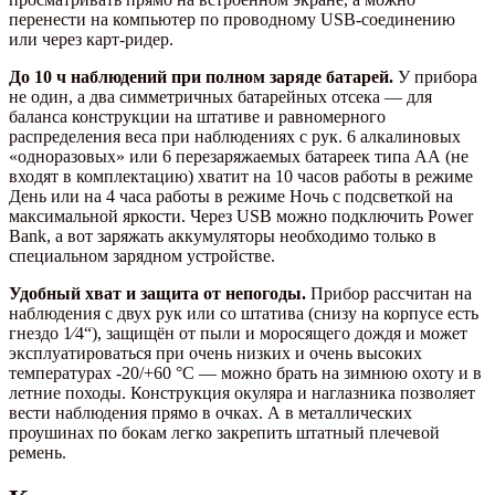
перенести на компьютер по проводному USB-соединению
или через карт-ридер.
До 10 ч наблюдений при полном заряде батарей.
У прибора
не один, а два симметричных батарейных отсека — для
баланса конструкции на штативе и равномерного
распределения веса при наблюдениях с рук. 6 алкалиновых
«одноразовых» или 6 перезаряжаемых батареек типа АА (не
входят в комплектацию) хватит на 10 часов работы в режиме
День или на 4 часа работы в режиме Ночь с подсветкой на
максимальной яркости. Через USB можно подключить Power
Bank, а вот заряжать аккумуляторы необходимо только в
специальном зарядном устройстве.
Удобный хват и защита от непогоды.
Прибор рассчитан на
наблюдения с двух рук или со штатива (снизу на корпусе есть
гнездо 1⁄4“), защищён от пыли и моросящего дождя и может
эксплуатироваться при очень низких и очень высоких
температурах -20/+60 °C — можно брать на зимнюю охоту и в
летние походы. Конструкция окуляра и наглазника позволяет
вести наблюдения прямо в очках. А в металлических
проушинах по бокам легко закрепить штатный плечевой
ремень.