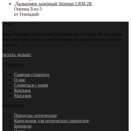
Дальномер лазерный Sturman LRM 2K
Оценка
5
из 5
от Геннадий
О нас
Наш Магазин Охотничьей Оптики был создан 20 лет назад
энтузиастами охоты и любителями мужских видов спорта и
отдыха.
читать дальше
Страницы
Главная страница
О нас
Связаться с нами
Корзина
Магазин
Категории
Прицелы оптические
Крепления для оптических прицелов
Бинокли