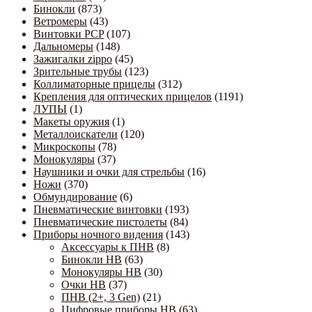
Бинокли
(873)
Ветромеры
(43)
Винтовки PCP
(107)
Дальномеры
(148)
Зажигалки zippo
(45)
Зрительные трубы
(123)
Коллиматорные прицелы
(312)
Крепления для оптических прицелов
(1191)
ЛУПЫ
(1)
Макеты оружия
(1)
Металлоискатели
(120)
Микроскопы
(78)
Монокуляры
(37)
Наушники и очки для стрельбы
(16)
Ножи
(370)
Обмундирование
(6)
Пневматические винтовки
(193)
Пневматические пистолеты
(84)
Приборы ночного видения
(143)
Аксессуары к ПНВ
(8)
Бинокли НВ
(63)
Монокуляры НВ
(30)
Очки НВ
(37)
ПНВ (2+, 3 Gen)
(21)
Цифровые приборы НВ
(63)