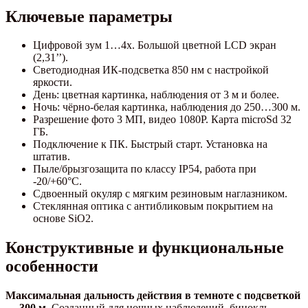
Ключевые параметры
Цифровой зум 1…4x. Большой цветной LCD экран
(2,31’’).
Светодиодная ИК-подсветка 850 нм с настройкой
яркости.
День: цветная картинка, наблюдения от 3 м и более.
Ночь: чёрно-белая картинка, наблюдения до 250…300 м.
Разрешение фото 3 МП, видео 1080P. Карта microSd 32
ГБ.
Подключение к ПК. Быстрый старт. Установка на
штатив.
Пыле/брызгозащита по классу IP54, работа при
-20/+60°C.
Сдвоенный окуляр с мягким резиновым наглазником.
Стеклянная оптика с антибликовым покрытием на
основе SiO2.
Конструктивные и функциональные
особенности
Максимальная дальность действия в темноте с подсветкой
— 300 м.
Созданный для ночных наблюдений, бинокль