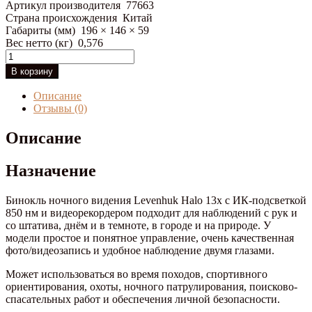
Артикул производителя
77663
Страна происхождения
Китай
Габариты (мм)
196 × 146 × 59
Вес нетто (кг)
0,576
Количество
товара
В корзину
Бинокль
цифровой
Описание
ночного
Отзывы (0)
видения
Levenhuk
Описание
Halo
13X
Назначение
Бинокль ночного видения Levenhuk Halo 13x с ИК-подсветкой
850 нм и видеорекордером подходит для наблюдений с рук и
со штатива, днём и в темноте, в городе и на природе. У
модели простое и понятное управление, очень качественная
фото/видеозапись и удобное наблюдение двумя глазами.
Может использоваться во время походов, спортивного
ориентирования, охоты, ночного патрулирования, поисково-
спасательных работ и обеспечения личной безопасности.