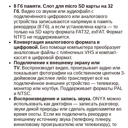
8 Гб памяти. Слот для micro SD карты на 32
Гб.
Видео со звуком или аудиофайл с
подключённого цифрового или аналогового
устройства записываются напрямую в память
рекордера (8 Гб), а если установлена карта — то
только на SD карту формата FAT32, exFAT. Формат
NTFS не поддерживается.
Конвертация аналогового формата в
цифровой.
Без помощи компьютера преобразует
аналоговые файлы с плёночных VHS и компакт-
кассет в цифровой формат.
Подключение к внешнему экрану или
TV.
Воспроизводит видео, проигрывает аудио или
показывает фотографии на собственном цветном 3-
дюймовом дисплее либо транслирует всё на
подключённое внешнее устройство — телевизор,
монитор или ноутбук. Поддерживает форматы PAL
и NTSC.
Воспроизведение и запись звука.
ONYX можно
использовать как диктофон — записать разговор,
звуки дикой природы или cделать аудиозаметки во
время охоты. Если же подключить рекордер к
внешнему источнику звука (телефону, плееру,
виниловому проигрывателю или телевизору), то