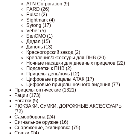
ATN Corporation
(9)
PARD
(26)
Pulsar
(2)
Sightmark
(4)
Sytong
(17)
Veber
(5)
БелОМО
(1)
Дедал
(15)
Диполь
(13)
Красногорский завод
(2)
Крепления/аксессуры для ПНВ
(20)
Ночные насадки для дневных прицелов
(22)
Подсветки к ПНВ
(2)
Прицелы день/ночь
(12)
Цифровые прицелы АТАК
(17)
Цифровые прицелы ночного видения
(77)
Прицелы оптические
(1321)
Рации
(173)
Рогатки
(5)
РЮКЗАКИ, СУМКИ, ДОРОЖНЫЕ АКСЕССУАРЫ
(72)
Самооборона
(24)
Сигнальное оружие
(16)
Снаряжение, экипировка
(75)
Сошки
(24)