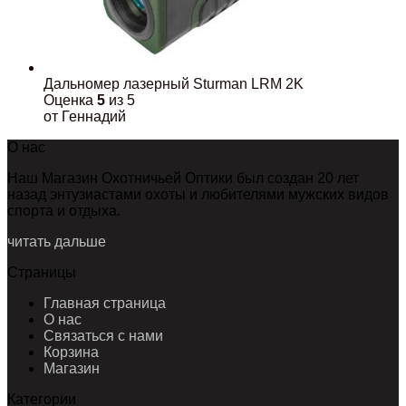
Дальномер лазерный Sturman LRM 2K
Оценка
5
из 5
от Геннадий
О нас
Наш Магазин Охотничьей Оптики был создан 20 лет
назад энтузиастами охоты и любителями мужских видов
спорта и отдыха.
читать дальше
Страницы
Главная страница
О нас
Связаться с нами
Корзина
Магазин
Категории