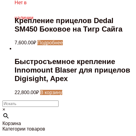
Нет в
наличии
Крепление прицелов Dedal
SM450 Боковое на Тигр Сайга
7,600.00
₽
Подробнее
Быстросъемное крепление
Innomount Blaser для прицелов
Digisight, Apex
22,800.00
₽
В корзину
×
Корзина
Категории товаров