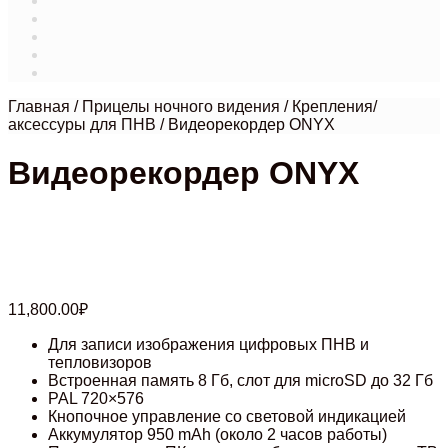
Магазин
Мой аккаунт
О нас
Оформление заказа
Связаться с нами
Главная
/
Прицелы ночного видения
/
Крепления/
аксессуры для ПНВ
/
Видеорекордер ONYX
Видеорекордер ONYX
Нет в
наличии
11,800.00
₽
Для записи изображения цифровых ПНВ и
тепловизоров
Встроенная память 8 Гб, слот для microSD до 32 Гб
PAL 720×576
Кнопочное управление со световой индикацией
Аккумулятор 950 mAh (около 2 часов работы)