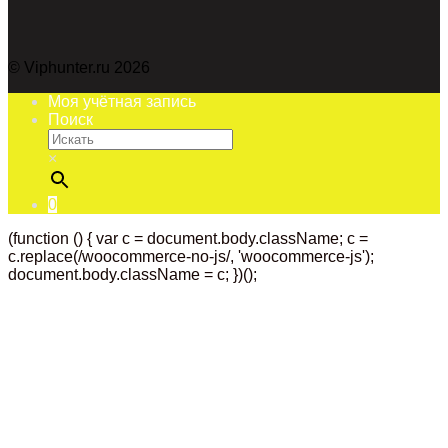
© Viphunter.ru 2026
Моя учётная запись
Поиск
×
0
(function () { var c = document.body.className; c =
c.replace(/woocommerce-no-js/, 'woocommerce-js');
document.body.className = c; })();