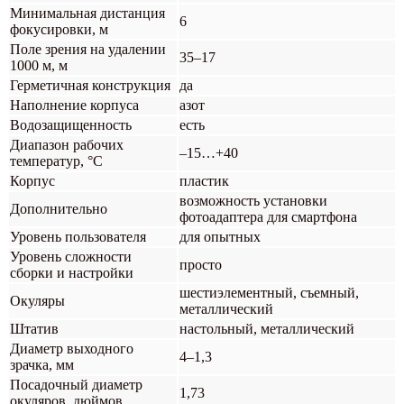
Минимальная дистанция
6
фокусировки, м
Поле зрения на удалении
35–17
1000 м, м
Герметичная конструкция
да
Наполнение корпуса
азот
Водозащищенность
есть
Диапазон рабочих
–15…+40
температур, °С
Корпус
пластик
возможность установки
Дополнительно
фотоадаптера для смартфона
Уровень пользователя
для опытных
Уровень сложности
просто
сборки и настройки
шестиэлементный, съемный,
Окуляры
металлический
Штатив
настольный, металлический
Диаметр выходного
4–1,3
зрачка, мм
Посадочный диаметр
1,73
окуляров, дюймов