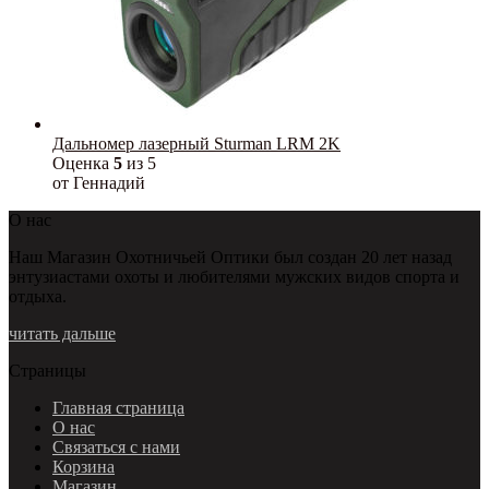
Дальномер лазерный Sturman LRM 2K
Оценка
5
из 5
от Геннадий
О нас
Наш Магазин Охотничьей Оптики был создан 20 лет назад
энтузиастами охоты и любителями мужских видов спорта и
отдыха.
читать дальше
Страницы
Главная страница
О нас
Связаться с нами
Корзина
Магазин