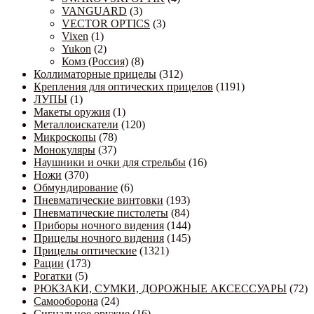
VANGUARD
(3)
VECTOR OPTICS
(3)
Vixen
(1)
Yukon
(2)
Комз (Россия)
(8)
Коллиматорные прицелы
(312)
Крепления для оптических прицелов
(1191)
ЛУПЫ
(1)
Макеты оружия
(1)
Металлоискатели
(120)
Микроскопы
(78)
Монокуляры
(37)
Наушники и очки для стрельбы
(16)
Ножи
(370)
Обмундирование
(6)
Пневматические винтовки
(193)
Пневматические пистолеты
(84)
Приборы ночного видения
(144)
Прицелы ночного видения
(145)
Прицелы оптические
(1321)
Рации
(173)
Рогатки
(5)
РЮКЗАКИ, СУМКИ, ДОРОЖНЫЕ АКСЕССУАРЫ
(72)
Самооборона
(24)
Сигнальное оружие
(16)