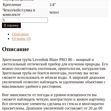
Крепление
1/4″
Чехол/кейс/сумка в
чехол
комплекте
Количество
товара
В корзину
Зрительная
труба
Описание
Levenhuk
Отзывы (0)
Blaze
PRO
Описание
80
Зрительная труба Levenhuk Blaze PRO 80 – мощный и
светосильный оптический прибор для изучения природы. Его
можно посоветовать охотникам, орнитологам, натуралистам.
Зрительная труба не боится непогоды, поэтому вы легко
сможете использовать ее вблизи воды. А широкий диапазон
увеличений позволит наблюдать за удаленными объектами с
максимально удобного расстояния.
Вне зависимости от погоды и уровня освещенности вы
сможете наблюдать четкую, контрастную и живую картинку.
Все оптические элементы сделаны из стекла и многократно
просветлены. Диапазон увеличений составляет от 20 до 60