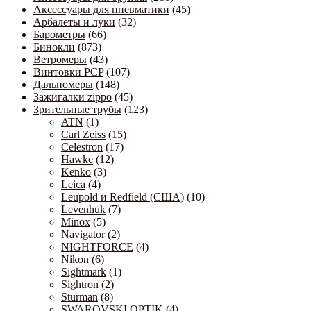
Аксессуары для пневматики
(45)
Арбалеты и луки
(32)
Барометры
(66)
Бинокли
(873)
Ветромеры
(43)
Винтовки PCP
(107)
Дальномеры
(148)
Зажигалки zippo
(45)
Зрительные трубы
(123)
ATN
(1)
Carl Zeiss
(15)
Celestron
(17)
Hawke
(12)
Kenko
(3)
Leica
(4)
Leupold и Redfield (США)
(10)
Levenhuk
(7)
Minox
(5)
Navigator
(2)
NIGHTFORCE
(4)
Nikon
(6)
Sightmark
(1)
Sightron
(2)
Sturman
(8)
SWAROVSKI OPTIK
(4)