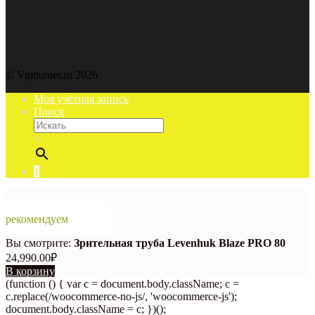
© Viphunter.ru 2026
Моя учётная запись
Поиск
×
1
рекомендуем
Вы смотрите:
Зрительная труба Levenhuk Blaze PRO 80
24,990.00
₽
В корзину
(function () { var c = document.body.className; c =
c.replace(/woocommerce-no-js/, 'woocommerce-js');
document.body.className = c; })();