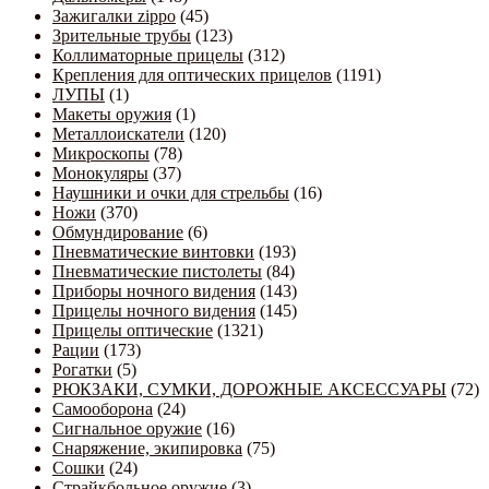
Зажигалки zippo
(45)
Зрительные трубы
(123)
Коллиматорные прицелы
(312)
Крепления для оптических прицелов
(1191)
ЛУПЫ
(1)
Макеты оружия
(1)
Металлоискатели
(120)
Микроскопы
(78)
Монокуляры
(37)
Наушники и очки для стрельбы
(16)
Ножи
(370)
Обмундирование
(6)
Пневматические винтовки
(193)
Пневматические пистолеты
(84)
Приборы ночного видения
(143)
Прицелы ночного видения
(145)
Прицелы оптические
(1321)
Рации
(173)
Рогатки
(5)
РЮКЗАКИ, СУМКИ, ДОРОЖНЫЕ АКСЕССУАРЫ
(72)
Самооборона
(24)
Сигнальное оружие
(16)
Снаряжение, экипировка
(75)
Сошки
(24)
Страйкбольное оружие
(3)