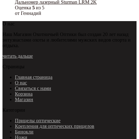
Дальномер лазерный Sturman LRM 2K
Оценка
5
из 5
от Геннадий
О нас
Наш Магазин Охотничьей Оптики был создан 20 лет назад
энтузиастами охоты и любителями мужских видов спорта и
отдыха.
читать дальше
Страницы
Главная страница
О нас
Связаться с нами
Корзина
Магазин
Категории
Прицелы оптические
Крепления для оптических прицелов
Бинокли
Ножи