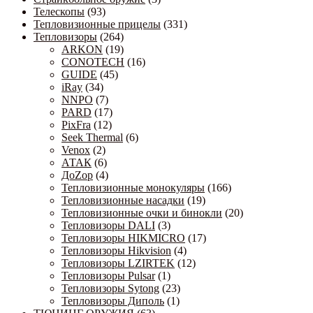
Телескопы
(93)
Тепловизионные прицелы
(331)
Тепловизоры
(264)
ARKON
(19)
CONOTECH
(16)
GUIDE
(45)
iRay
(34)
NNPO
(7)
PARD
(17)
PixFra
(12)
Seek Thermal
(6)
Venox
(2)
АТАК
(6)
ДоZор
(4)
Тепловизионные монокуляры
(166)
Тепловизионные насадки
(19)
Тепловизионные очки и бинокли
(20)
Тепловизоры DALI
(3)
Тепловизоры HIKMICRO
(17)
Тепловизоры Hikvision
(4)
Тепловизоры LZIRTEK
(12)
Тепловизоры Pulsar
(1)
Тепловизоры Sytong
(23)
Тепловизоры Диполь
(1)