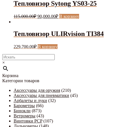
Тепловизор Sytong YS03-25
Первоначальная
Текущая
115,000.00
₽
90,000.00
₽
В корзину
цена
цена:
составляла
90,000.00₽.
115,000.00₽.
Тепловизор ULIRvision TI384
229,700.00
₽
В корзину
×
Корзина
Категории товаров
Аксессуары для оружия
(210)
Аксессуары для пневматики
(45)
Арбалеты и луки
(32)
Барометры
(66)
Бинокли
(873)
Ветромеры
(43)
Винтовки PCP
(107)
Дальномеры
(148)