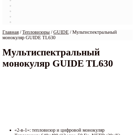
Магазин
Мой аккаунт
О нас
Оформление заказа
Связаться с нами
Главная
/
Тепловизоры
/
GUIDE
/
Мультиспектральный
монокуляр GUIDE TL630
Мультиспектральный
монокуляр GUIDE TL630
НОВИНКА
«2-в-1»: тепловизор и цифровой монокуляр