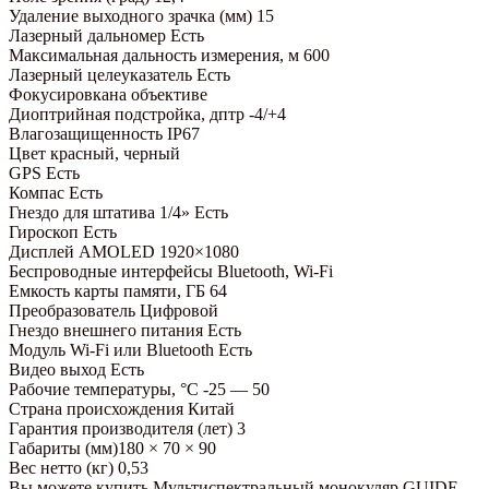
Удаление выходного зрачка (мм) 15
Лазерный дальномер Есть
Максимальная дальность измерения, м 600
Лазерный целеуказатель Есть
Фокусировкана объективе
Диоптрийная подстройка, дптр -4/+4
Влагозащищенность IP67
Цвет красный, черный
GPS Есть
Компас Есть
Гнездо для штатива 1/4» Есть
Гироскоп Есть
Дисплей AMOLED 1920×1080
Беспроводные интерфейсы Bluetooth, Wi-Fi
Емкость карты памяти, ГБ 64
Преобразователь Цифровой
Гнездо внешнего питания Есть
Модуль Wi-Fi или Bluetooth Есть
Видео выход Есть
Рабочие температуры, °С -25 — 50
Страна происхождения Китай
Гарантия производителя (лет) 3
Габариты (мм)180 × 70 × 90
Вес нетто (кг) 0,53
Вы можете купить Мультиспектральный монокуляр GUIDE