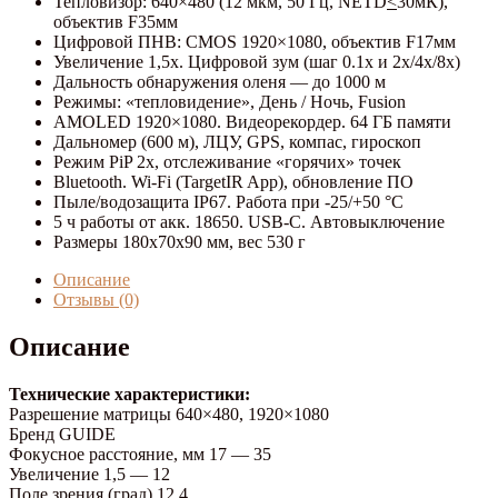
Тепловизор: 640×480 (12 мкм, 50 Гц, NETD
<
30мК),
объектив F35мм
Цифровой ПНВ: CMOS 1920×1080, объектив F17мм
Увеличение 1,5x. Цифровой зум (шаг 0.1x и 2x/4x/8x)
Дальность обнаружения оленя — до 1000 м
Режимы: «тепловидение», День / Ночь, Fusion
AMOLED 1920×1080. Видеорекордер. 64 ГБ памяти
Дальномер (600 м), ЛЦУ, GPS, компас, гироскоп
Режим PiP 2x, отслеживание «горячих» точек
Bluetooth. Wi-Fi (TargetIR App), обновление ПО
Пыле/водозащита IP67. Работа при -25/+50 °C
5 ч работы от акк. 18650. USB-C. Автовыключение
Размеры 180x70x90 мм, вес 530 г
Описание
Отзывы (0)
Описание
Технические характеристики:
Разрешение матрицы 640×480, 1920×1080
Бренд GUIDE
Фокусное расстояние, мм 17 — 35
Увеличение 1,5 — 12
Поле зрения (град) 12,4