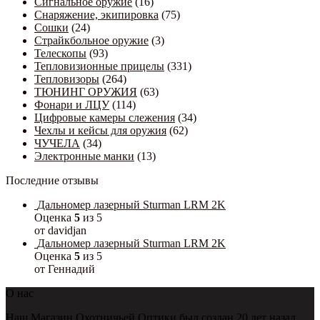
Сигнальное оружие
(16)
Снаряжение, экипировка
(75)
Сошки
(24)
Страйкбольное оружие
(3)
Телескопы
(93)
Тепловизионные прицелы
(331)
Тепловизоры
(264)
ТЮНИНГ ОРУЖИЯ
(63)
Фонари и ЛЦУ
(114)
Цифровые камеры слежения
(34)
Чехлы и кейсы для оружия
(62)
ЧУЧЕЛА
(34)
Электронные манки
(13)
Последние отзывы
Дальномер лазерный Sturman LRM 2K
Оценка
5
из 5
от davidjan
Дальномер лазерный Sturman LRM 2K
Оценка
5
из 5
от Геннадий
О нас
Наш Магазин Охотничьей Оптики был создан 20 лет назад