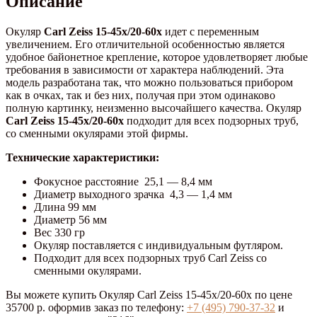
Описание
60x
Окуляр
Carl Zeiss 15-45x/20-60x
идет с переменным
увеличением. Его отличительной особенностью является
удобное байонетное крепление, которое удовлетворяет любые
требования в зависимости от характера наблюдений. Эта
модель разработана так, что можно пользоваться прибором
как в очках, так и без них, получая при этом одинаково
полную картинку, неизменно высочайшего качества. Окуляр
Carl Zeiss 15-45x/20-60x
подходит для всех подзорных труб,
со сменными окулярами этой фирмы.
Технические характеристики:
Фокусное расстояние 25,1 — 8,4 мм
Диаметр выходного зрачка 4,3 — 1,4 мм
Длина 99 мм
Диаметр 56 мм
Вес 330 гр
Окуляр поставляется с индивидуальным футляром.
Подходит для всех подзорных труб Carl Zeiss со
сменными окулярами.
Вы можете купить Окуляр Carl Zeiss 15-45x/20-60x по цене
35700 р. оформив заказ по телефону:
+7 (495) 790-37-32
и