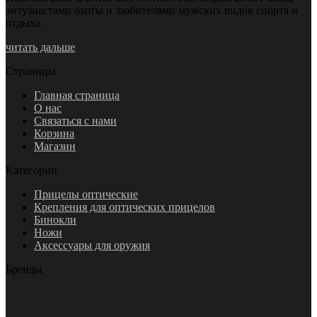
энтузиастами охоты и любителями мужских видов спорта и
отдыха.
читать дальше
Страницы
Главная страница
О нас
Связаться с нами
Корзина
Магазин
Категории
Прицелы оптические
Крепления для оптических прицелов
Бинокли
Ножи
Аксессуары для оружия
Бренды