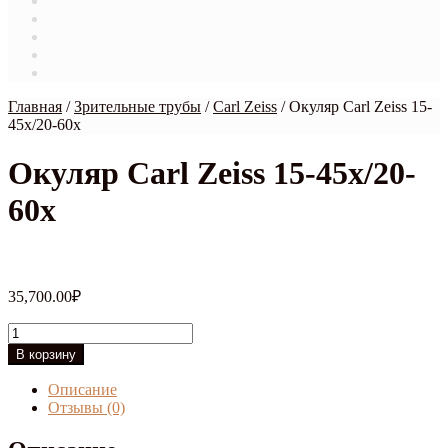
Магазин
Мой аккаунт
О нас
Оформление заказа
Связаться с нами
Главная
/
Зрительные трубы
/
Carl Zeiss
/
Окуляр Carl Zeiss 15-
45x/20-60x
Окуляр Carl Zeiss 15-45x/20-
60x
35,700.00
₽
Количество
товара
В корзину
Окуляр
Carl
Описание
Zeiss
Отзывы (0)
15-
45x/20-