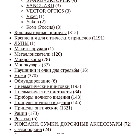
SWAROVSKI OPTIK
(4)
VANGUARD
(3)
VECTOR OPTICS
(3)
Vixen
(1)
Yukon
(2)
Комз (Россия)
(8)
Коллиматорные прицелы
(312)
Крепления для оптических прицелов
(1191)
ЛУПЫ
(1)
Макеты оружия
(1)
Металлоискатели
(120)
Микроскопы
(78)
Монокуляры
(37)
Наушники и очки для стрельбы
(16)
Ножи
(370)
Обмундирование
(6)
Пневматические винтовки
(193)
Пневматические пистолеты
(84)
Приборы ночного видения
(143)
Прицелы ночного видения
(145)
Прицелы оптические
(1321)
Рации
(173)
Рогатки
(5)
РЮКЗАКИ, СУМКИ, ДОРОЖНЫЕ АКСЕССУАРЫ
(72)
Самооборона
(24)