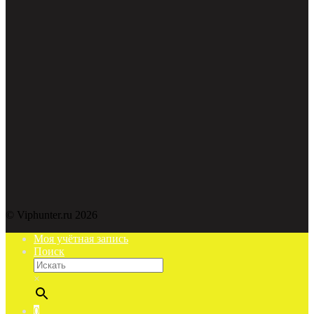
© Viphunter.ru 2026
Моя учётная запись
Поиск
×
0