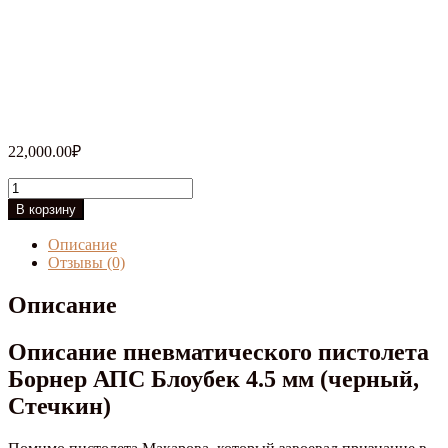
22,000.00
₽
Количество
товара
В корзину
Пневматический
пистолет
Описание
Borner
Отзывы (0)
APS
Blowback
Описание
4.5
мм
Описание пневматического пистолета
(черный,
Стечкин)
Борнер АПС Блоубек 4.5 мм (черный,
Стечкин)