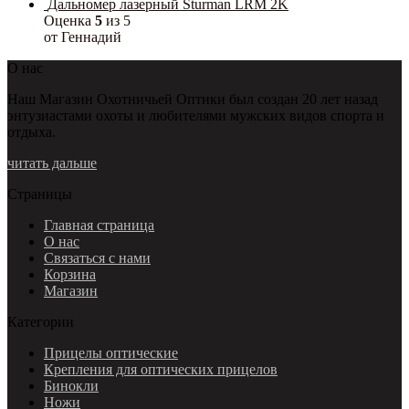
Дальномер лазерный Sturman LRM 2K
Оценка
5
из 5
от Геннадий
О нас
Наш Магазин Охотничьей Оптики был создан 20 лет назад
энтузиастами охоты и любителями мужских видов спорта и
отдыха.
читать дальше
Страницы
Главная страница
О нас
Связаться с нами
Корзина
Магазин
Категории
Прицелы оптические
Крепления для оптических прицелов
Бинокли
Ножи