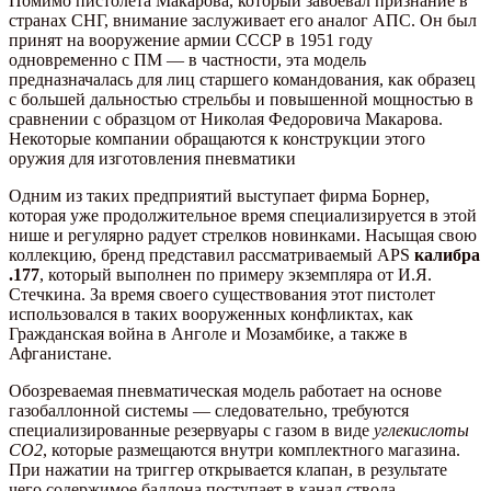
Помимо пистолета Макарова, который завоевал признание в
странах СНГ, внимание заслуживает его аналог АПС. Он был
принят на вооружение армии СССР в 1951 году
одновременно с ПМ — в частности, эта модель
предназначалась для лиц старшего командования, как образец
с большей дальностью стрельбы и повышенной мощностью в
сравнении с образцом от Николая Федоровича Макарова.
Некоторые компании обращаются к конструкции этого
оружия для изготовления пневматики
Одним из таких предприятий выступает фирма Борнер,
которая уже продолжительное время специализируется в этой
нише и регулярно радует стрелков новинками. Насыщая свою
коллекцию, бренд представил рассматриваемый APS
калибра
.177
, который выполнен по примеру экземпляра от И.Я.
Стечкина. За время своего существования этот пистолет
использовался в таких вооруженных конфликтах, как
Гражданская война в Анголе и Мозамбике, а также в
Афганистане.
Обозреваемая пневматическая модель работает на основе
газобаллонной системы — следовательно, требуются
специализированные резервуары с газом в виде
углекислоты
CO2
, которые размещаются внутри комплектного магазина.
При нажатии на триггер открывается клапан, в результате
чего содержимое баллона поступает в канал ствола,