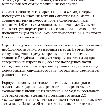
выталкивая тем самым заряженный боеприпас.
Образец использует BB заряды калибра 4.5 мм, которые
помещаются в штатный магазин емкостью на 22 места. В
среднем начальная скорость полета сферической пули
достигает
130 м в сек
, а мощность не превышает 3 Дж, что
соответствует нормам российского законодательства — это
позволяет лицам старше 18-ти лет приобрести АПС пистолет
Стечкина без лицензии.
Стрельба ведется в полуавтоматическом темпе, что исключает
необходимость ручного взведения затвора. На этом фоне
следует выделить предусмотренную производителем
функцию
Блоубэка
— кожух-затвор смещается назад при
совершении выстрела как у боевого посредством части
выходящего газа. Благодаря такому решению у стрелка будет
формироваться ощущение отдачи, что ощутимо увеличивает
реалистичность.
Корпус пистолета изготовлен из металла, а накладки в
области места удержания с ребристой поверхностью от
скольжения выполнены из пластика. Вес модели составляет
1.02 килограмма, а длина не превышает отметки
225
миллиметров
, что практически соответствует огнестрельному
экземпляру. На верхней части установлены стандартные