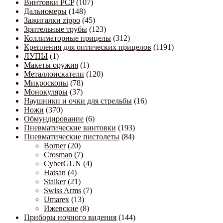
Винтовки PCP
(107)
Дальномеры
(148)
Зажигалки zippo
(45)
Зрительные трубы
(123)
Коллиматорные прицелы
(312)
Крепления для оптических прицелов
(1191)
ЛУПЫ
(1)
Макеты оружия
(1)
Металлоискатели
(120)
Микроскопы
(78)
Монокуляры
(37)
Наушники и очки для стрельбы
(16)
Ножи
(370)
Обмундирование
(6)
Пневматические винтовки
(193)
Пневматические пистолеты
(84)
Borner
(20)
Crosman
(7)
CyberGUN
(4)
Hatsan
(4)
Stalker
(21)
Swiss Arms
(7)
Umarex
(13)
Ижевские
(8)
Приборы ночного видения
(144)