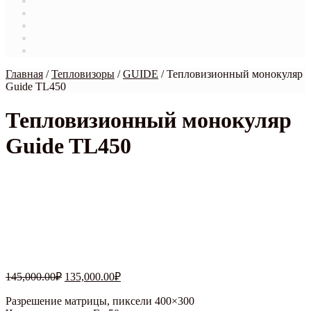
Магазин
Мой аккаунт
О нас
Оформление заказа
Связаться с нами
Главная
/
Тепловизоры
/
GUIDE
/
Тепловизионный монокуляр
Guide TL450
Тепловизионный монокуляр
Guide TL450
НОВИНКА
Первоначальная
Текущая
145,000.00
₽
135,000.00
₽
цена
цена:
составляла
Разрешение матрицы, пиксели 400×300
135,000.00₽.