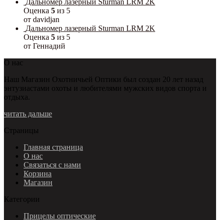
Дальномер лазерный Sturman LRM 2K
Оценка
5
из 5
от davidjan
Дальномер лазерный Sturman LRM 2K
Оценка
5
из 5
от Геннадий
О нас
Наш Магазин Охотничьей Оптики был создан 20 лет назад
энтузиастами охоты и любителями мужских видов спорта и
отдыха.
читать дальше
Страницы
Главная страница
О нас
Связаться с нами
Корзина
Магазин
Категории
Прицелы оптические