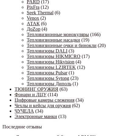
PARD
(17)
PixFra
(12)
Seek Thermal
(6)
Venox
(2)
АТАК
(6)
ДоZор
(4)
Тепловизионные монокуляры
(166)
Тепловизионные насадки
(19)
Тепловизионные очки и бинокли
(20)
Тепловизоры DALI
(3)
Тепловизоры HIKMICRO
(17)
Тепловизоры Hikvision
(4)
Тепловизоры LZIRTEK
(12)
Тепловизоры Pulsar
(1)
Тепловизоры Sytong
(23)
Тепловизоры Диполь
(1)
ТЮНИНГ ОРУЖИЯ
(63)
Фонари и ЛЦУ
(114)
Цифровые камеры слежения
(34)
Чехлы и кейсы для оружия
(62)
ЧУЧЕЛА
(34)
Электронные манки
(13)
Последние отзывы