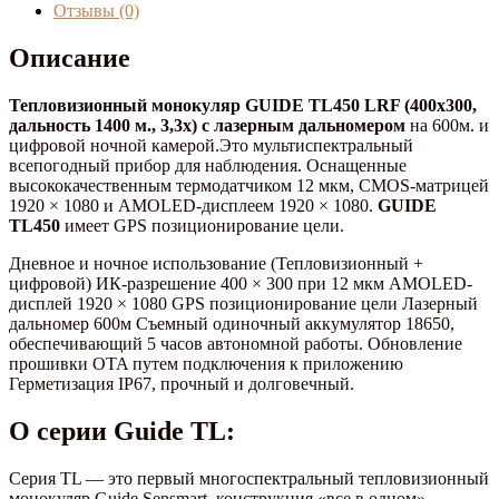
Guide
Отзывы (0)
TL450
Описание
Тепловизионный монокуляр GUIDE TL450 LRF (400х300,
дальность 1400 м., 3,3x) с лазерным дальномером
на 600м. и
цифровой ночной камерой.Это мультиспектральный
всепогодный прибор для наблюдения. Оснащенные
высококачественным термодатчиком 12 мкм, CMOS-матрицей
1920 × 1080 и AMOLED-дисплеем 1920 × 1080.
GUIDE
TL450
имеет GPS позиционирование цели.
Дневное и ночное использование (Тепловизионный +
цифровой) ИК-разрешение 400 × 300 при 12 мкм AMOLED-
дисплей 1920 × 1080 GPS позиционирование цели Лазерный
дальномер 600м Съемный одиночный аккумулятор 18650,
обеспечивающий 5 часов автономной работы. Обновление
прошивки OTA путем подключения к приложению
Герметизация IP67, прочный и долговечный.
О серии Guide TL:
Серия TL — это первый многоспектральный тепловизионный
монокуляр Guide Sensmart, конструкция «все в одном»