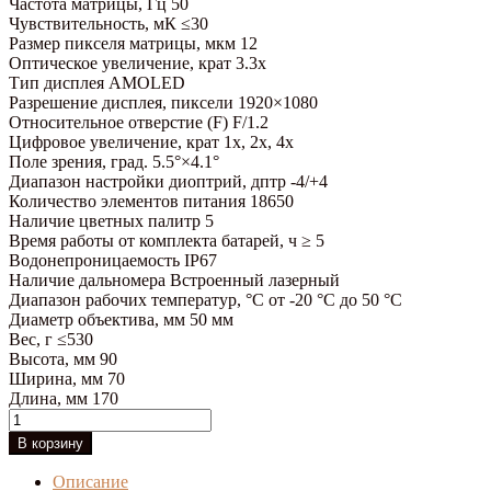
Частота матрицы, Гц 50
145,000.00₽.
Чувствительность, мК ≤30
Размер пикселя матрицы, мкм 12
Оптическое увеличение, крат 3.3x
Тип дисплея AMOLED
Разрешение дисплея, пиксели 1920×1080
Относительное отверстие (F) F/1.2
Цифровое увеличение, крат 1x, 2x, 4x
Поле зрения, град. 5.5°×4.1°
Диапазон настройки диоптрий, дптр -4/+4
Количество элементов питания 18650
Наличие цветных палитр 5
Время работы от комплекта батарей, ч ≥ 5
Водонепроницаемость IP67
Наличие дальномера Встроенный лазерный
Диапазон рабочих температур, °C от -20 °C до 50 °C
Диаметр объектива, мм 50 мм
Вес, г ≤530
Высота, мм 90
Ширина, мм 70
Длина, мм 170
Количество
товара
В корзину
Тепловизионный
монокуляр
Описание