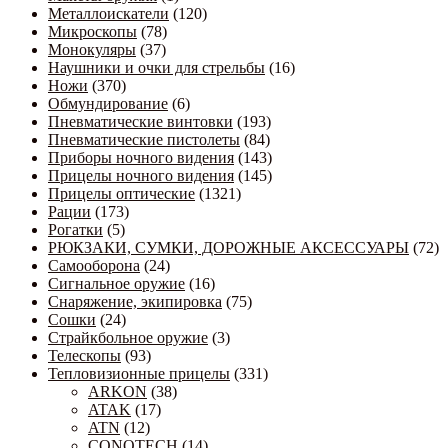
Металлоискатели
(120)
Микроскопы
(78)
Монокуляры
(37)
Наушники и очки для стрельбы
(16)
Ножи
(370)
Обмундирование
(6)
Пневматические винтовки
(193)
Пневматические пистолеты
(84)
Приборы ночного видения
(143)
Прицелы ночного видения
(145)
Прицелы оптические
(1321)
Рации
(173)
Рогатки
(5)
РЮКЗАКИ, СУМКИ, ДОРОЖНЫЕ АКСЕССУАРЫ
(72)
Самооборона
(24)
Сигнальное оружие
(16)
Снаряжение, экипировка
(75)
Сошки
(24)
Страйкбольное оружие
(3)
Телескопы
(93)
Тепловизионные прицелы
(331)
ARKON
(38)
ATAK
(17)
ATN
(12)
CONOTECH
(14)