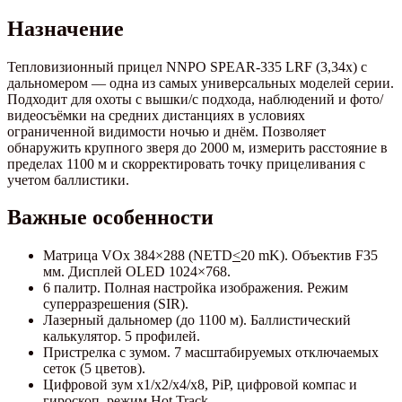
Назначение
Тепловизионный прицел NNPO SPEAR-335 LRF (3,34x) с
дальномером — одна из самых универсальных моделей серии.
Подходит для охоты с вышки/с подхода, наблюдений и фото/
видеосъёмки на средних дистанциях в условиях
ограниченной видимости ночью и днём. Позволяет
обнаружить крупного зверя до 2000 м, измерить расстояние в
пределах 1100 м и скорректировать точку прицеливания с
учетом баллистики.
Важные особенности
Матрица VOx 384×288 (NETD
<
20 mK). Объектив F35
мм. Дисплей OLED 1024×768.
6 палитр. Полная настройка изображения. Режим
суперразрешения (SIR).
Лазерный дальномер (до 1100 м). Баллистический
калькулятор. 5 профилей.
Пристрелка с зумом. 7 масштабируемых отключаемых
сеток (5 цветов).
Цифровой зум x1/x2/x4/x8, PiP, цифровой компас и
гироскоп, режим Hot Track.