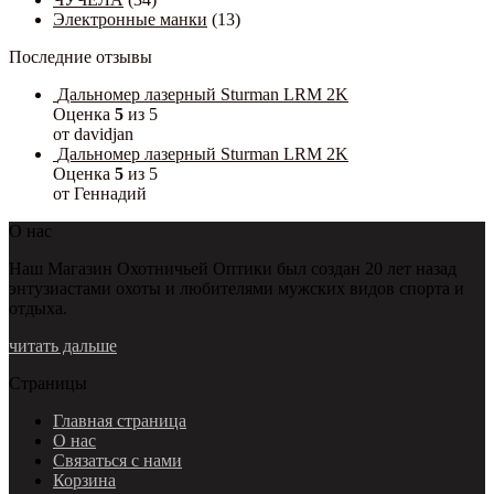
Электронные манки
(13)
Последние отзывы
Дальномер лазерный Sturman LRM 2K
Оценка
5
из 5
от davidjan
Дальномер лазерный Sturman LRM 2K
Оценка
5
из 5
от Геннадий
О нас
Наш Магазин Охотничьей Оптики был создан 20 лет назад
энтузиастами охоты и любителями мужских видов спорта и
отдыха.
читать дальше
Страницы
Главная страница
О нас
Связаться с нами
Корзина