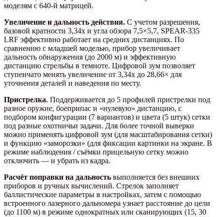
моделям с 640-й матрицей.
Увеличение и дальность действия.
С учетом разрешения,
базовой кратности 3,34x и угла обзора 7,5×5,7, SPEAR-335
LRF эффективно работает на средних дистанциях. По
сравнению с младшей моделью, прибор увеличивает
дальность обнаружения (до 2000 м) и эффективную
дистанцию стрельбы в темноте. Цифровой зум позволяет
ступенчато менять увеличение от 3,34x до 28,66× для
уточнения деталей и наведения по месту.
Пристрелка
. Поддерживается до 5 профилей пристрелки под
разное оружие, боеприпас и «нулевую» дистанцию, с
подбором конфигурации (7 вариантов) и цвета (5 штук) сетки
под разные охотничьи задачи. Для более точной выверки
можно применять цифровой зум (для масштабирования сетки)
и функцию «заморозки» (для фиксации картинки на экране. В
режиме наблюдения / съёмки прицельную сетку можно
отключить — и убрать из кадра.
Расчёт поправки на дальность
выполняется без внешних
приборов и ручных вычислений. Стрелок заполняет
баллистические параметры в настройках, затем с помощью
встроенного лазерного дальномера узнает расстояние до цели
(до 1100 м) в режиме однократных или сканирующих (15, 30