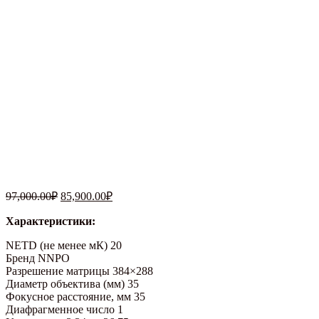
Первоначальная
Текущая
97,000.00
₽
85,900.00
₽
цена
цена:
составляла
Характеристики:
85,900.00₽.
97,000.00₽.
NETD (не менее мК)
20
Бренд
NNPO
Разрешение матрицы
384×288
Диаметр объектива (мм)
35
Фокусное расстояние, мм
35
Диафрагменное число
1