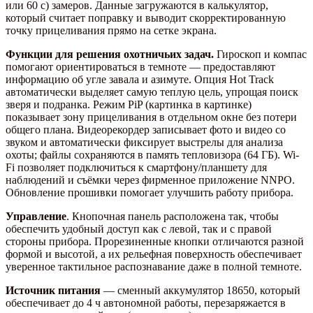
или 60 с) замеров. Данные загружаются в калькулятор,
который считает поправку и выводит скорректированную
точку прицеливания прямо на сетке экрана.
Функции для решения охотничьих задач.
Гироскоп и компас
помогают ориентироваться в темноте — предоставляют
информацию об угле завала и азимуте. Опция Hot Track
автоматически выделяет самую теплую цель, упрощая поиск
зверя и подранка. Режим PiP (картинка в картинке)
показывает зону прицеливания в отдельном окне без потери
общего плана. Видеорекордер записывает фото и видео со
звуком и автоматически фиксирует выстрелы для анализа
охоты; файлы сохраняются в память тепловизора (64 ГБ). Wi-
Fi позволяет подключиться к смартфону/планшету для
наблюдений и съёмки через фирменное приложение NNPO.
Обновление прошивки помогает улучшить работу прибора.
Управление
. Кнопочная панель расположена так, чтобы
обеспечить удобный доступ как с левой, так и с правой
стороны прибора. Прорезиненные кнопки отличаются разной
формой и высотой, а их рельефная поверхность обеспечивает
уверенное тактильное распознавание даже в полной темноте.
Источник питания
— сменный аккумулятор 18650, который
обеспечивает до 4 ч автономной работы, перезаряжается в