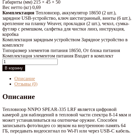
Габариты (мм)
215 × 45 × 50
Вес нетто (кг)
0,69
Комплектация
Тепловизор, аккумулятор 18650 (2 шт.),
зарядное USB-устройство, ключ шестигранный, винты (6 шт.),
крепление на планку Weaver, прокладки (2 шт.), чехол, сумка-
футляр с ремешком, салфетка для чистки линз, инструкция,
коробка
Комплектация зарядным устройством
Зарядное устройство в
комплекте
Типоразмер элементов питания
18650, От блока питания
Комплектация элементом питания
Входит в комплект
Количество
товара
В корзину
Тепловизионный
прицел
Описание
NNPO
Отзывы (0)
SPEAR-
335
Описание
LRF
(с
Тепловизор NNPO SPEAR-335 LRF является цифровой
дальномером)
камерой для наблюдений в тепловой части спектра 8-14 мкм и
может устанавливаться на охотничье оружие. Способен
записывать фото/видео со звуком на внутреннюю память 64
ГБ, передавать видеосигнал по Wi-Fi или через USB-C кабель.