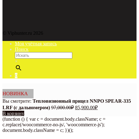
© Viphunter.ru 2026
Моя учётная запись
Поиск
×
0
НОВИНКА
Вы смотрите:
Тепловизионный прицел NNPO SPEAR-335
Первоначальная
Текущая
LRF (с дальномером)
97,000.00
₽
85,900.00
₽
цена
цена:
В корзину
составляла
85,900.00₽.
(function () { var c = document.body.className; c =
97,000.00₽.
c.replace(/woocommerce-no-js/, 'woocommerce-js');
document.body.className = c; })();