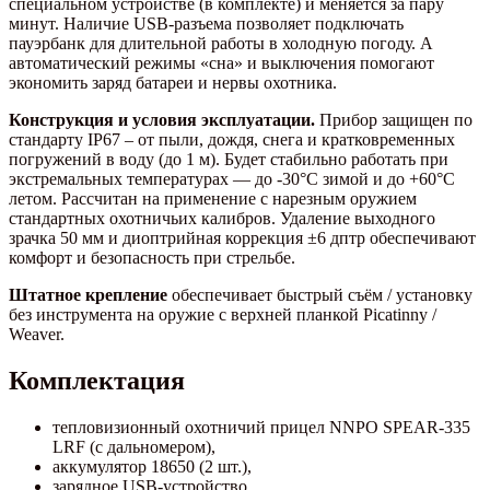
специальном устройстве (в комплекте) и меняется за пару
минут. Наличие USB-разъема позволяет подключать
пауэрбанк для длительной работы в холодную погоду. А
автоматический режимы «сна» и выключения помогают
экономить заряд батареи и нервы охотника.
Конструкция и условия эксплуатации.
Прибор защищен по
стандарту IP67 – от пыли, дождя, снега и кратковременных
погружений в воду (до 1 м). Будет стабильно работать при
экстремальных температурах — до -30°C зимой и до +60°С
летом. Рассчитан на применение с нарезным оружием
стандартных охотничьих калибров. Удаление выходного
зрачка 50 мм и диоптрийная коррекция ±6 дптр обеспечивают
комфорт и безопасность при стрельбе.
Штатное крепление
обеспечивает быстрый съём / установку
без инструмента на оружие с верхней планкой Picatinny /
Weaver.
Комплектация
тепловизионный охотничий прицел NNPO SPEAR-335
LRF (с дальномером),
аккумулятор 18650 (2 шт.),
зарядное USB-устройство,