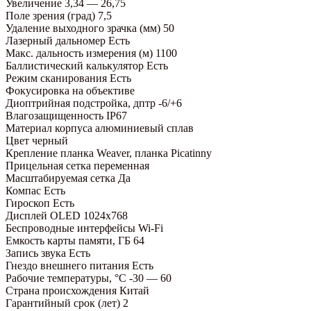
Увеличение
3,34 — 26,75
Поле зрения (град)
7,5
Удаление выходного зрачка (мм)
50
Лазерный дальномер
Есть
Макс. дальность измерения (м)
1100
Баллистический калькулятор
Есть
Режим сканирования
Есть
Фокусировка
на объективе
Диоптрийная подстройка, дптр
-6/+6
Влагозащищенность
IP67
Материал корпуса
алюминиевый сплав
Цвет
черный
Крепление
планка Weaver, планка Picatinny
Прицельная сетка
переменная
Масштабируемая сетка
Да
Компас
Есть
Гироскоп
Есть
Дисплей
OLED 1024х768
Беспроводные интерфейсы
Wi-Fi
Емкость карты памяти, ГБ
64
Запись звука
Есть
Гнездо внешнего питания
Есть
Рабочие температуры, °С
-30 — 60
Страна происхождения
Китай
Гарантийный срок (лет)
2