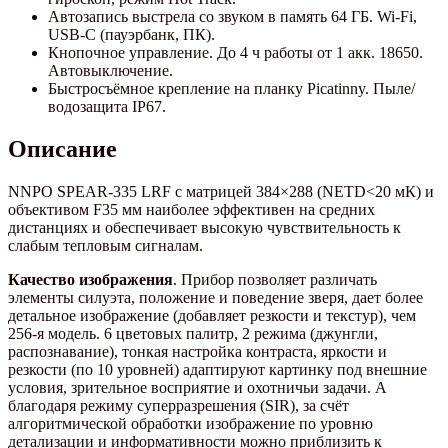
Автозапись выстрела со звуком в память 64 ГБ. Wi-Fi,
USB-C (пауэрбанк, ПК).
Кнопочное управление. До 4 ч работы от 1 акк. 18650.
Автовыключение.
Быстросъёмное крепление на планку Picatinny. Пыле/
водозащита IP67.
Описание
NNPO SPEAR-335 LRF с матрицей 384×288 (NETD<20 мК) и
объективом F35 мм наиболее эффективен на средних
дистанциях и обеспечивает высокую чувствительность к
слабым тепловым сигналам.
Качество изображения
. Прибор позволяет различать
элементы силуэта, положение и поведение зверя, дает более
детальное изображение (добавляет резкости и текстур), чем
256-я модель. 6 цветовых палитр, 2 режима (джунгли,
распознавание), тонкая настройка контраста, яркости и
резкости (по 10 уровней) адаптируют картинку под внешние
условия, зрительное восприятие и охотничьи задачи. А
благодаря режиму суперразрешения (SIR), за счёт
алгоритмической обработки изображение по уровню
детализации и информативности можно приблизить к