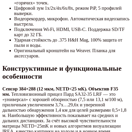
«горячих» точек.
Цифровой зум 1x/2x/4x/6x/8x, режим PiP, 5 профилей
выверки.
Видеорекордер, микрофон. Автоматическая видеозапись
выстрела.
Подключения Wi-Fi, HDMI, USB-C. Поддержка SD/TF
карт до 32 ГБ.
Ударная стойкость до .375 H&H Mag, 100% защита от
пыли и воды.
Оригинальный кронштейн на Weaver. Планка для
аксессуаров.
Конструктивные и функциональные
особенности
Сенсор 384×288 (12 мкм, NETD<25 мК). Объектив F35
мм.
Тепловизионный прицел Пард SA32-35 LRF — это
«универсал» с хорошей обзорностью (7,5 или 13,1 м/100 м),
приличным увеличением 3,7x…29,6x и уверенной
дальностью обнаружения 1,4 км для целей размерами 0,5×1,8
м. Наибольшую эффективность показывает на средних и
дальних дистанциях. За счёт высокой чувствительности
матрицы NETD<25mK и новых алгоритмов визуализации
IREA, качество картинки на холоде и в ночное время