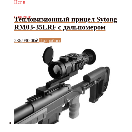
Нет в
262,000.00₽.
наличии
Тепловизионный прицел Sytong
RM03-35LRF с дальномером
236,990.00
₽
Подробнее