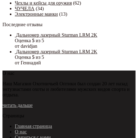
Чехлы и кейсы для оружия
(62)
ЧУЧЕЛА
(34)
Электронные манки
(13)
Последние отзывы
Дальномер лазерный Sturman LRM 2K
Оценка
5
из 5
от davidjan
Дальномер лазерный Sturman LRM 2K
Оценка
5
из 5
от Геннадий
О нас
Наш Магазин Охотничьей Оптики был создан 20 лет назад
энтузиастами охоты и любителями мужских видов спорта и
отдыха.
читать дальше
Страницы
Главная страница
О нас
Связаться с нами