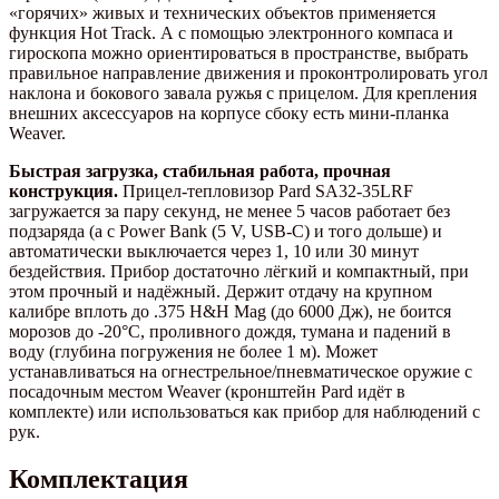
«горячих» живых и технических объектов применяется
функция Hot Track. А с помощью электронного компаса и
гироскопа можно ориентироваться в пространстве, выбрать
правильное направление движения и проконтролировать угол
наклона и бокового завала ружья с прицелом. Для крепления
внешних аксессуаров на корпусе сбоку есть мини-планка
Weaver.
Быстрая загрузка, стабильная работа, прочная
конструкция.
Прицел-тепловизор Pard SA32-35LRF
загружается за пару секунд, не менее 5 часов работает без
подзаряда (а с Power Bank (5 V, USB-C) и того дольше) и
автоматически выключается через 1, 10 или 30 минут
бездействия. Прибор достаточно лёгкий и компактный, при
этом прочный и надёжный. Держит отдачу на крупном
калибре вплоть до .375 H&H Mag (до 6000 Дж), не боится
морозов до -20°C, проливного дождя, тумана и падений в
воду (глубина погружения не более 1 м). Может
устанавливаться на огнестрельное/пневматическое оружие с
посадочным местом Weaver (кронштейн Pard идёт в
комплекте) или использоваться как прибор для наблюдений с
рук.
Комплектация