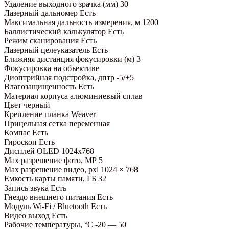
Удаление выходного зрачка (мм)
30
Лазерный дальномер
Есть
Максимальная дальность измерения, м
1200
Баллистический калькулятор
Есть
Режим сканирования
Есть
Лазерный целеуказатель
Есть
Ближняя дистанция фокусировки (м)
3
Фокусировка
на объективе
Диоптрийная подстройка, дптр
-5/+5
Влагозащищенность
Есть
Материал корпуса
алюминиевый сплав
Цвет
черный
Крепление
планка Weaver
Прицельная сетка
переменная
Компас
Есть
Гироскоп
Есть
Дисплей
OLED 1024х768
Max разрешение фото, МР
5
Max разрешение видео, pxl
1024 × 768
Емкость карты памяти, ГБ
32
Запись звука
Есть
Гнездо внешнего питания
Есть
Модуль Wi-Fi / Bluetooth
Есть
Видео выход
Есть
Рабочие температуры, °С
-20 — 50