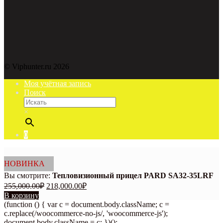
© Viphunter.ru 2026
Моя учётная запись
Поиск
×
0
НОВИНКА
Вы смотрите:
Тепловизионный прицел PARD SA32-35LRF
Первоначальная
Текущая
255,000.00
₽
218,000.00
₽
цена
цена:
В корзину
составляла
218,000.00₽.
(function () { var c = document.body.className; c =
255,000.00₽.
c.replace(/woocommerce-no-js/, 'woocommerce-js');
document.body.className = c; })();