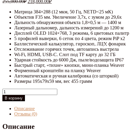
Первоначальная
Текущая
255,000.00
₽
218,000.00
₽
цена
цена:
составляла
Матрица 384×288 (12 мкм, 50 Гц, NETD<25 мК)
218,000.00₽.
Объектив F35 мм. Увеличение 3,7x, с зумом до 29,6x
255,000.00₽.
Дальность обнаружения объекта 1,8×0,5 м — 1400 м
Лазерный дальномер, дальность измерений до 1200 м
Дисплей OLED 1024×768, 3 режима, 6 цветовых палитр
5 профилей выверки, 6 сеток по 4 цвета, режим PiP x2
Баллистический калькулятор, гироскоп, ЛЦУ, фонарик
Отслеживание горячих точек, автозапись выстрела
Wi-Fi, HDMI, USB-C. Слот под TF карту до 32 ГБ
Ударная стойкость до 6000 Дж, пыле/водозащита IP67
Быстрый старт, «тихие» кнопки, мини-планка Weaver
Фирменный кронштейн на планку Weaver
Автоматическая и ручная калибровка (со шторкой)
Размеры 195x79x59 мм, вес 455 грамм
Количество
товара
В корзину
Тепловизионный
прицел
Описание
PARD
Отзывы (0)
SA32-
35LRF
Описание