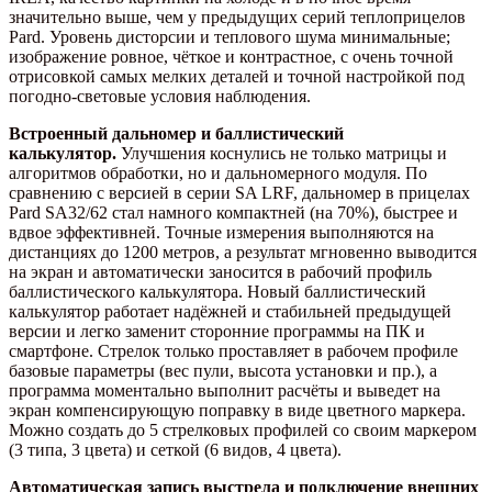
значительно выше, чем у предыдущих серий теплоприцелов
Pard. Уровень дисторсии и теплового шума минимальные;
изображение ровное, чёткое и контрастное, с очень точной
отрисовкой самых мелких деталей и точной настройкой под
погодно-световые условия наблюдения.
Встроенный дальномер и баллистический
калькулятор.
Улучшения коснулись не только матрицы и
алгоритмов обработки, но и дальномерного модуля. По
сравнению с версией в серии SA LRF, дальномер в прицелах
Pard SA32/62 стал намного компактней (на 70%), быстрее и
вдвое эффективней. Точные измерения выполняются на
дистанциях до 1200 метров, а результат мгновенно выводится
на экран и автоматически заносится в рабочий профиль
баллистического калькулятора. Новый баллистический
калькулятор работает надёжней и стабильней предыдущей
версии и легко заменит сторонние программы на ПК и
смартфоне. Стрелок только проставляет в рабочем профиле
базовые параметры (вес пули, высота установки и пр.), а
программа моментально выполнит расчёты и выведет на
экран компенсирующую поправку в виде цветного маркера.
Можно создать до 5 стрелковых профилей со своим маркером
(3 типа, 3 цвета) и сеткой (6 видов, 4 цвета).
Автоматическая запись выстрела и подключение внешних