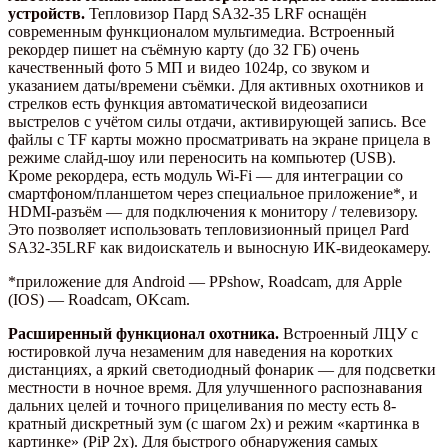
устройств.
Тепловизор Пард SA32-35 LRF оснащён
современным функционалом мультимедиа. Встроенный
рекордер пишет на съёмную карту (до 32 ГБ) очень
качественный фото 5 МП и видео 1024p, со звуком и
указанием даты/времени съёмки. Для активных охотников и
стрелков есть функция автоматической видеозаписи
выстрелов с учётом силы отдачи, активирующей запись. Все
файлы с TF карты можно просматривать на экране прицела в
режиме слайд-шоу или переносить на компьютер (USB).
Кроме рекордера, есть модуль Wi-Fi — для интеграции со
смартфоном/планшетом через специальное приложение*, и
HDMI-разъём — для подключения к монитору / телевизору.
Это позволяет использовать тепловизионный прицел Pard
SA32-35LRF как видоискатель и выносную ИК-видеокамеру.
*приложение для Android — PPshow, Roadcam, для Apple
(IOS) — Roadcam, OKcam.
Расширенный функционал охотника.
Встроенный ЛЦУ с
юстировкой луча незаменим для наведения на коротких
дистанциях, а яркий светодиодный фонарик — для подсветки
местности в ночное время. Для улучшенного распознавания
дальних целей и точного прицеливания по месту есть 8-
кратный дискретный зум (с шагом 2x) и режим «картинка в
картинке» (PiP 2x). Для быстрого обнаружения самых