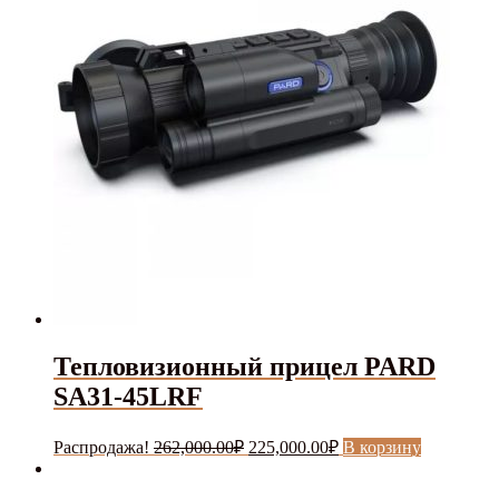
Тепловизионный прицел PARD
SA31-45LRF
Первоначальная
Текущая
Распродажа!
262,000.00
₽
225,000.00
₽
В корзину
цена
цена:
составляла
225,000.00₽.